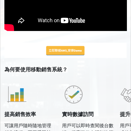
為何要使用移動銷售系統？
提高銷售效率
實時數據訪問
提升
可讓用戶隨時隨地管理
用戶可以即時查閱後台數
用戶